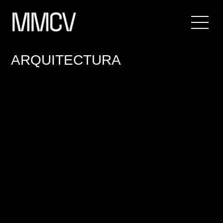
ARQUITECTURA