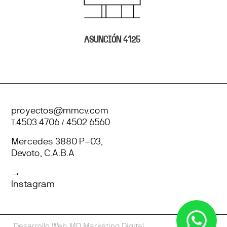
ASUNCIÓN 4125
proyectos@mmcv.com
T.
4503 4706
/
4502 6560
Mercedes 3880 P–03,
Devoto, C.A.B.A
→
Instagram
Desarrollo Web
MD Marketing Digital