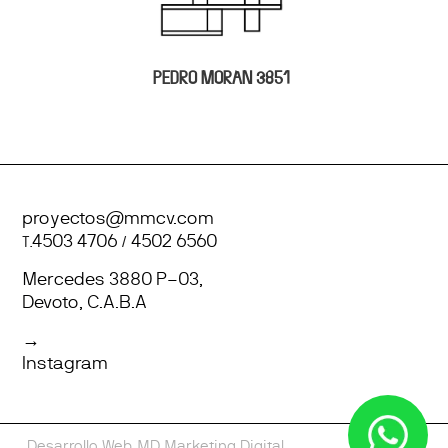
PEDRO MORAN 3851
proyectos@mmcv.com
T.
4503 4706
/
4502 6560
Mercedes 3880 P–03,
Devoto, C.A.B.A
→
Instagram
Desarrollo Web
MD Marketing Digital