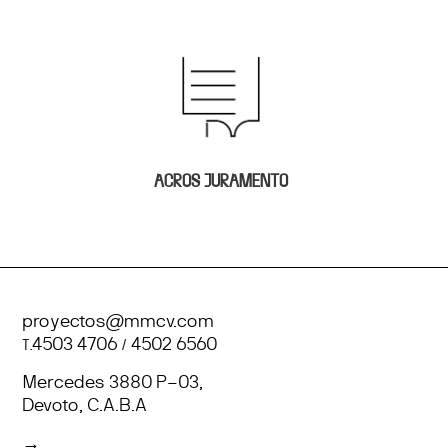
ACROS JURAMENTO
proyectos@mmcv.com
T.
4503 4706
/
4502 6560
Mercedes 3880 P–03,
Devoto, C.A.B.A
→