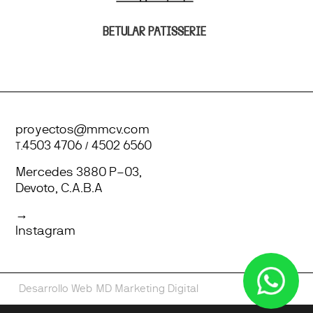
BETULAR PÂTISSERIE
proyectos@mmcv.com
T.
4503 4706
/
4502 6560
Mercedes 3880 P–03,
Devoto, C.A.B.A
→
Instagram
Desarrollo Web
MD Marketing Digital