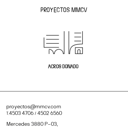
PROYECTOS MMCV
ACROS DONADO
proyectos@mmcv.com
T.
4503 4706
/
4502 6560
Mercedes 3880 P–03,